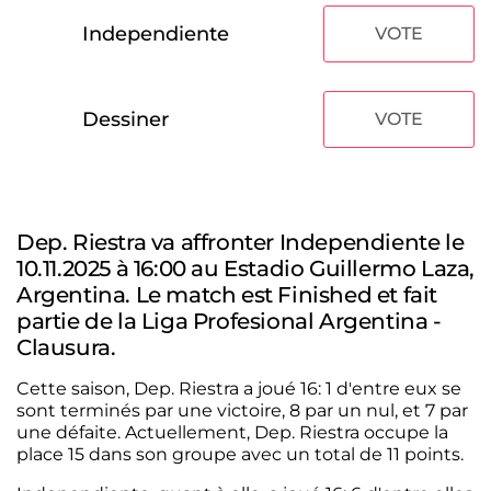
Independiente
VOTE
Dessiner
VOTE
Dep. Riestra va affronter Independiente le
10.11.2025 à 16:00 au Estadio Guillermo Laza,
Argentina. Le match est Finished et fait
partie de la Liga Profesional Argentina -
Clausura.
Cette saison, Dep. Riestra a joué 16: 1 d'entre eux se
sont terminés par une victoire, 8 par un nul, et 7 par
une défaite. Actuellement, Dep. Riestra occupe la
place 15 dans son groupe avec un total de 11 points.