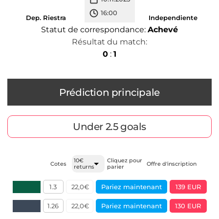
16:00
Dep. Riestra
Independiente
Statut de correspondance:
Achevé
Résultat du match:
0
:
1
Prédiction principale
Under 2.5 goals
10€
Cliquez pour
Cotes
Offre d'inscription
returns
parier
1.3
22,0€
Pariez maintenant
139 EUR
1.26
22,0€
Pariez maintenant
130 EUR