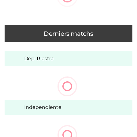
Derniers matchs
Dep. Riestra
Independiente