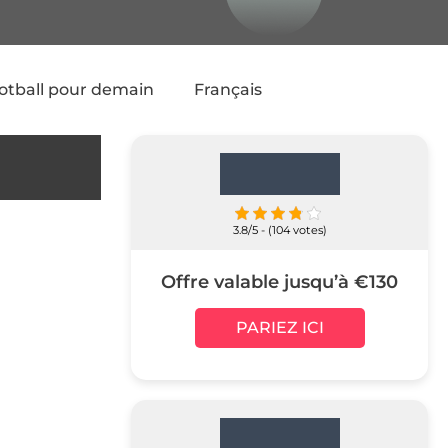
ootball pour demain
Français
3.8/5 - (104 votes)
Offre valable jusqu’à €130
PARIEZ ICI