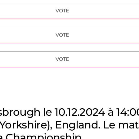
VOTE
VOTE
VOTE
sbrough le 10.12.2024 à 14:0
Yorkshire), England. Le mat
 la Championship.