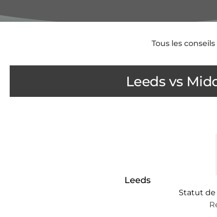
Tous les conseils
Leeds vs Mid
Leeds
Statut de
R