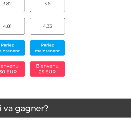
3.82
3.6
4.81
4.33
Pariez
Pariez
intenant
maintenant
ienvenu
Bienvenu
130 EUR
25 EUR
i va gagner?