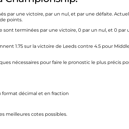
és par une victoire, par un nul, et par une défaite. Actue
de points.
se sont terminées par une victoire, 0 par un nul, et 0 par 
nnent 1.75 sur la victoire de Leeds contre 4.5 pour Midd
iques nécessaires pour faire le pronostic le plus précis po
 format décimal et en fraction
es meilleures cotes possibles.