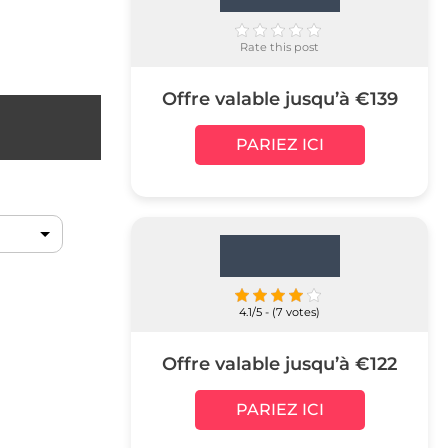
Rate this post
Offre valable jusqu’à €139
PARIEZ ICI
4.1/5 - (7 votes)
Offre valable jusqu’à €122
PARIEZ ICI