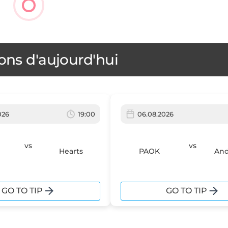
ons d'aujourd'hui
026
19:00
06.08.2026
vs
vs
Hearts
PAOK
And
GO TO TIP
GO TO TIP