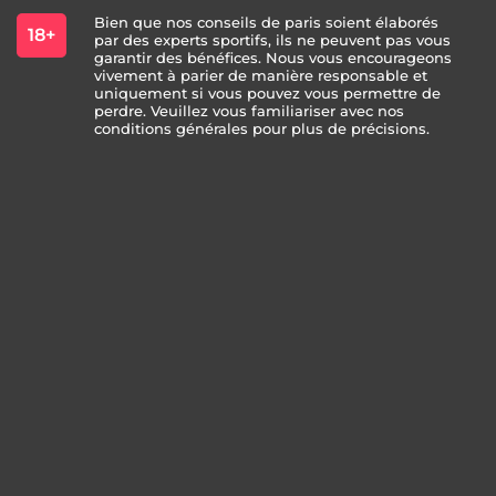
Bien que nos conseils de paris soient élaborés
18+
par des experts sportifs, ils ne peuvent pas vous
garantir des bénéfices. Nous vous encourageons
vivement à parier de manière responsable et
uniquement si vous pouvez vous permettre de
perdre. Veuillez vous familiariser avec nos
conditions générales pour plus de précisions.