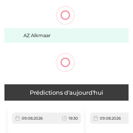
AZ Alkmaar
Prédictions d'aujourd'hui
09.08.2026
19:30
09.08.2026