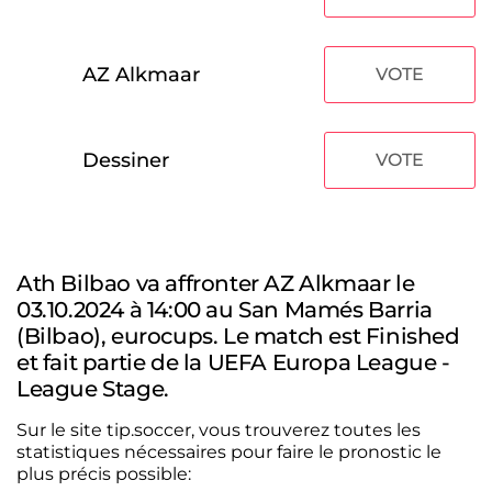
AZ Alkmaar
VOTE
Dessiner
VOTE
Ath Bilbao va affronter AZ Alkmaar le
03.10.2024 à 14:00 au San Mamés Barria
(Bilbao), eurocups. Le match est Finished
et fait partie de la UEFA Europa League -
League Stage.
Sur le site tip.soccer, vous trouverez toutes les
statistiques nécessaires pour faire le pronostic le
plus précis possible: