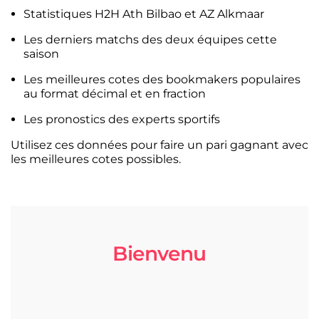
Statistiques H2H Ath Bilbao et AZ Alkmaar
Les derniers matchs des deux équipes cette
saison
Les meilleures cotes des bookmakers populaires
au format décimal et en fraction
Les pronostics des experts sportifs
Utilisez ces données pour faire un pari gagnant avec
les meilleures cotes possibles.
Bienvenu