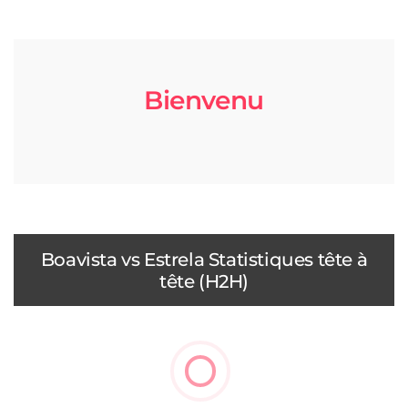
Bienvenu
Boavista vs Estrela Statistiques tête à
tête (H2H)