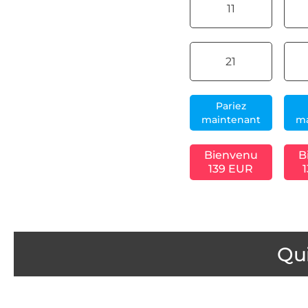
11
21
Pariez
maintenant
ma
Bienvenu
B
139 EUR
Qu