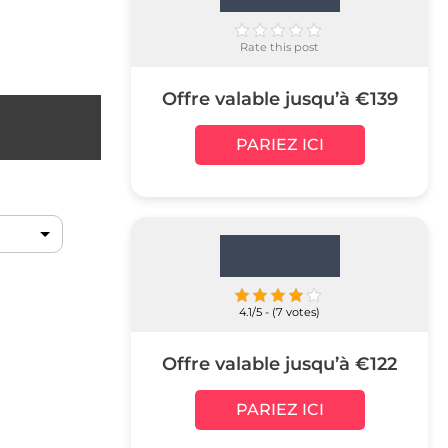
Rate this post
Offre valable jusqu’à €139
PARIEZ ICI
4.1/5 - (7 votes)
Offre valable jusqu’à €122
PARIEZ ICI