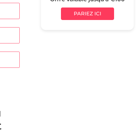
PARIEZ ICI
u
t