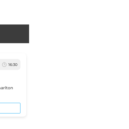
16:30
arlton