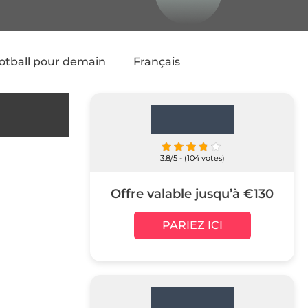
ootball pour demain
Français
3.8/5 - (104 votes)
Offre valable jusqu’à €130
PARIEZ ICI