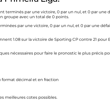
nt terminés par une victoire, 0 par un nul, et 0 par une d
n groupe avec un total de 0 points.
terminées par une victoire, 0 par un nul, et 0 par une défai
nent 1.08 sur la victoire de Sporting CP contre 21 pour Es
iques nécessaires pour faire le pronostic le plus précis po
 format décimal et en fraction
es meilleures cotes possibles.