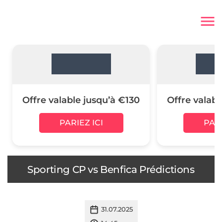
Offre valable jusqu’à €130
Offre valabl
PARIEZ ICI
PARI
Sporting CP vs Benfica Prédictions
31.07.2025