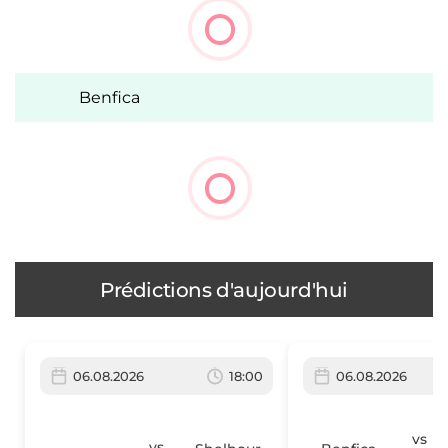
Benfica
Prédictions d'aujourd'hui
06.08.2026
18:00
06.08.2026
vs
vs