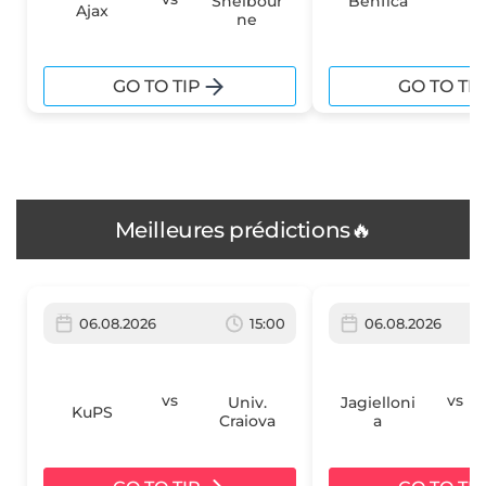
Shelbour
Benfica
Ajax
ne
GO TO TIP
GO TO TIP
Meilleures prédictions🔥
06.08.2026
15:00
06.08.2026
vs
vs
Univ.
Jagielloni
KuPS
Craiova
a