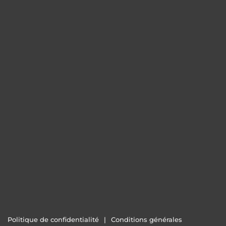
Politique de confidentialité
|
Conditions générales