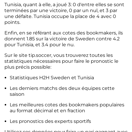
Tunisia, quant à elle, a joué 3: 0 d'entre elles se sont
terminées par une victoire, 0 par un nul, et 3 par
une défaite. Tunisia occupe la place de 4 avec 0
points.
Enfin, en se référant aux cotes des bookmakers, ils
donnent 1.85 sur la victoire de Sweden contre 4.2
pour Tunisia, et 3.4 pour le nu.
Sur le site tip.soccer, vous trouverez toutes les
statistiques nécessaires pour faire le pronostic le
plus précis possible:
Statistiques H2H Sweden et Tunisia
Les derniers matchs des deux équipes cette
saison
Les meilleures cotes des bookmakers populaires
au format décimal et en fraction
Les pronostics des experts sportifs
Utilisez ces données pour faire un pari gagnant avec