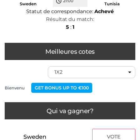
21:00
Sweden
Tunisia
Statut de correspondance:
Achevé
Résultat du match:
5
:
1
Meilleures cotes
1X2
GET BONUS UP TO €100
Bienvenu
Qui va gagner?
Sweden
VOTE