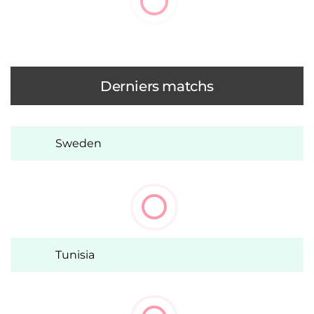
Derniers matchs
Sweden
Tunisia