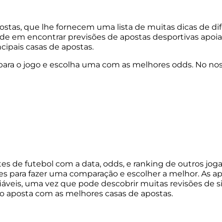
ostas, que lhe fornecem uma lista de muitas dicas de di
dade em encontrar previsões de apostas desportivas apoi
cipais casas de apostas.
para o jogo e escolha uma com as melhores odds. No nos
tes de futebol com a data, odds, e ranking de outros jog
ões para fazer uma comparação e escolher a melhor. As a
iáveis, uma vez que pode descobrir muitas revisões de s
o aposta com as melhores casas de apostas.