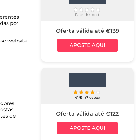
Rate this post
ferentes
adas por
Oferta válida até €139
so website,
APOSTE AQUI
4.1/5 - (7 votes)
adores.
postas
Oferta válida até €122
ites de
APOSTE AQUI