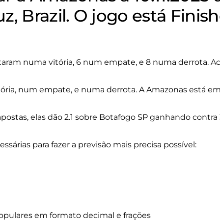
z, Brazil. O jogo está Finis
ultaram numa vitória, 6 num empate, e 8 numa derrota. A
itória, num empate, e numa derrota. A Amazonas está e
postas, elas dão 2.1 sobre Botafogo SP ganhando contra 
essárias para fazer a previsão mais precisa possível:
opulares em formato decimal e frações