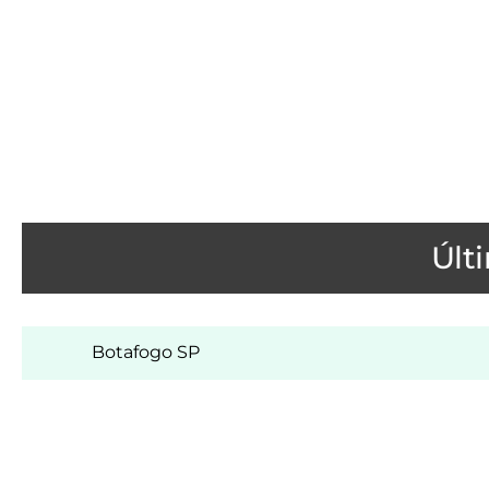
Últ
Botafogo SP