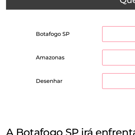
Botafogo SP
Amazonas
Desenhar
A Botafogo SP irá enfrent