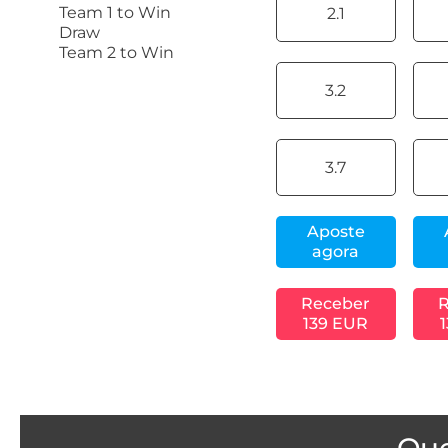
Team 1 to Win
2.1
Draw
Team 2 to Win
3.2
3.7
Aposte
agora
Receber
R
139 EUR
Qu