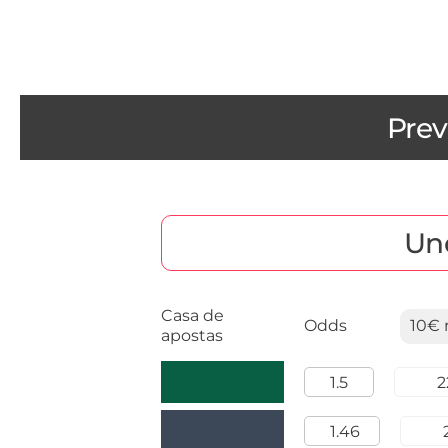
Prev
Und
Casa de
Odds
10€ 
apostas
1.5
2
1.46