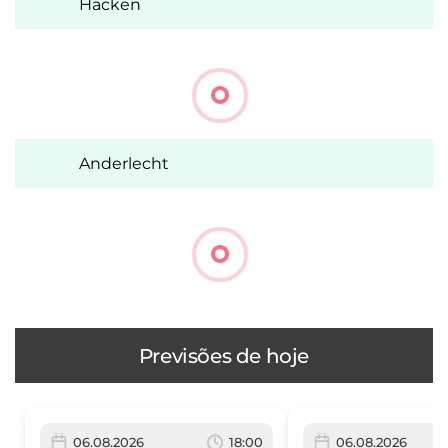
Hacken
Anderlecht
Previsões de hoje
06.08.2026
18:00
06.08.2026