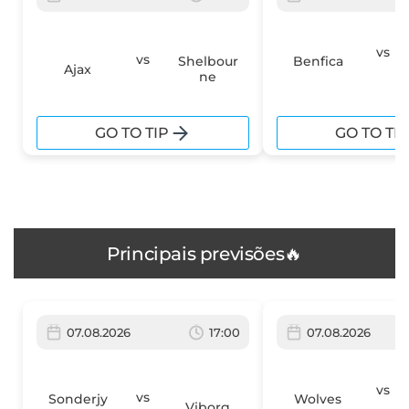
vs
vs
Shelbour
Benfica
Ajax
ne
GO TO TIP
GO TO TIP
Principais previsões🔥
07.08.2026
17:00
07.08.2026
vs
vs
Sonderjy
Wolves
Viborg