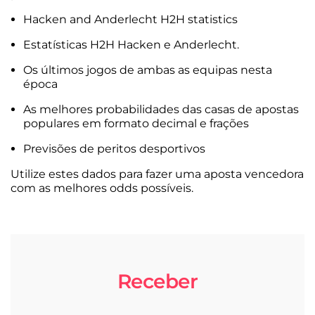
Hacken and Anderlecht H2H statistics
Estatísticas H2H Hacken e Anderlecht.
Os últimos jogos de ambas as equipas nesta
época
As melhores probabilidades das casas de apostas
populares em formato decimal e frações
Previsões de peritos desportivos
Utilize estes dados para fazer uma aposta vencedora
com as melhores odds possíveis.
Receber