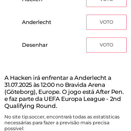
Anderlecht
VOTO
Desenhar
VOTO
A Hacken irá enfrentar a Anderlecht a
31.07.2025 às 12:00 no Bravida Arena
(Göteborg), Europe. O jogo está After Pen.
e faz parte da UEFA Europa League - 2nd
Qualifying Round.
No site tip.soccer, encontrará todas as estatísticas
necessárias para fazer a previsão mais precisa
possível: