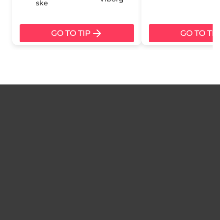
ske
GO TO TIP
GO TO TIP