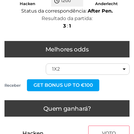
12:00
Hacken
Anderlecht
Status da correspondência:
After Pen.
Resultado da partida:
3
:
1
Melhores odds
1X2
GET BONUS UP TO €100
Receber
Quem ganhará?
Hacken
VOTO