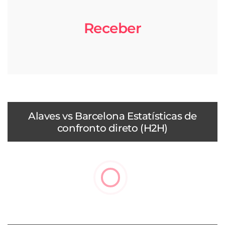
Receber
Alaves vs Barcelona Estatísticas de
confronto direto (H2H)