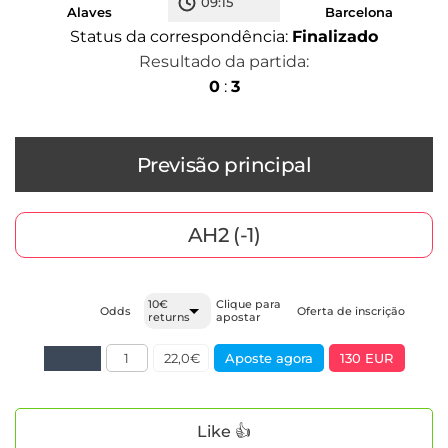
09:15
Alaves
Barcelona
Status da correspondência:
Finalizado
Resultado da partida:
0
:
3
Previsão principal
AH2 (-1)
10€
Clique para
Odds
Oferta de inscrição
returns
apostar
1
22,0€
Aposte agora
130 EUR
Like 👍