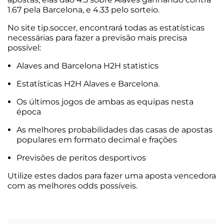
1.67 pela Barcelona, e 4.33 pelo sorteio.
No site tip.soccer, encontrará todas as estatísticas
necessárias para fazer a previsão mais precisa
possível:
Alaves and Barcelona H2H statistics
Estatísticas H2H Alaves e Barcelona.
Os últimos jogos de ambas as equipas nesta
época
As melhores probabilidades das casas de apostas
populares em formato decimal e frações
Previsões de peritos desportivos
Utilize estes dados para fazer uma aposta vencedora
com as melhores odds possíveis.